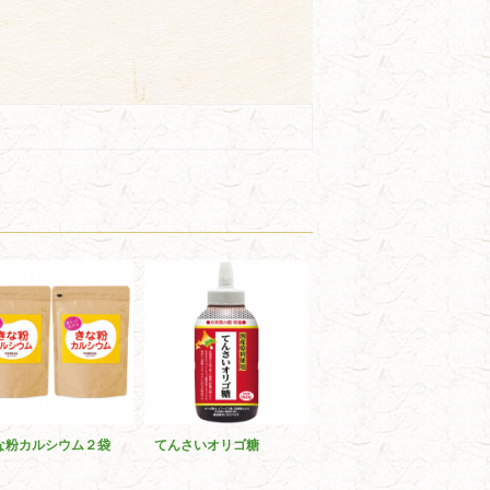
な粉カルシウム２袋
てんさいオリゴ糖