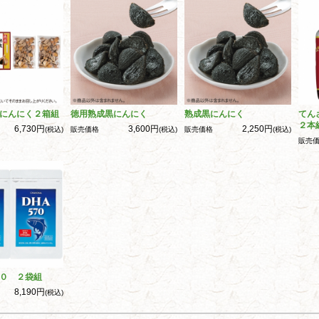
にんにく２箱組
徳用熟成黒にんにく
熟成黒にんにく
てん
２本
6,730円
3,600円
2,250円
(税込)
販売価格
(税込)
販売価格
(税込)
販売
０ ２袋組
8,190円
(税込)