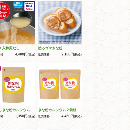
Ａ入和風だし
塗るゴマきな粉
4,480円
2,180円
価格
(税込)
販売価格
(税込)
しきな粉カルシウム
きな粉カルシウム２袋組
1,350円
4,460円
価格
(税込)
販売価格
(税込)