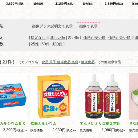
3,650円
2,180円
2,980円
(税込)
販売価格
(税込)
販売価格
(税込)
販売
法
画像プラス説明文で表示
画像で表示
え
[
指定なし
] [
新しい順
| 古い順 ] [
価格が安い順
|
価格が高い順
] [
数
[ 
25件
 | 
50件
 | 
100件
 ]
 21件 )
（カテゴリ名：
食品 菓子 健康食品 雑貨
/
健康食品
/ その他健康食品）
カルシウムＥＸ
炊飯カルシウム
てんさいオリゴ糖２本組
きな
3,290円
2,980円
1,980円
(税込)～
販売価格
(税込)～
販売価格
(税込)～
販売