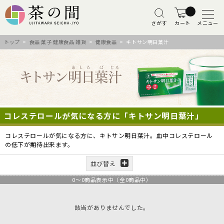
さがす
カート
メニュー
トップ
>
食品 菓子 健康食品 雑貨
>
健康食品
> キトサン明日葉汁
コレステロールが気になる方に「キトサン明日葉汁」
コレステロールが気になる方に、キトサン明日葉汁。血中コレステロール
の低下が期待出来ます。
並び替え
0
～
0
商品表示中（全
0
商品中）
該当がありませんでした。