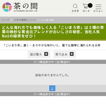
さがす
カート
メニュー
トップ
>
お茶の種類について
> こいまろ茶
どんな淹れ方でも美味しく入る「こいまろ茶」は３種の茶
葉の絶妙な黄金比ブレンドがおいしさの秘密。当社人気
No1の緑茶をぜひ！
「こいまろ茶」濃く・まろやかな味わいと、誰でも簡単に淹れられるお茶
並び替え
絞り込み
0
～
0
商品表示中（全
0
商品中）
該当がありませんでした。
1
0
～
0
商品表示中（全
0
商品中）