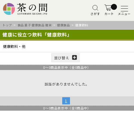
さがす
カート
メニュー
トップ
>
食品 菓子 健康食品 雑貨
>
健康食品
> 健康飲料
健康に役立つ飲料「健康飲料」
健康飲料・他
並び替え
0
～
0
商品表示中（全
0
商品中）
該当がありませんでした。
1
0
～
0
商品表示中（全
0
商品中）