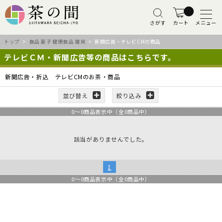
さがす
カート
メニュー
トップ
>
食品 菓子 健康食品 雑貨
> 新聞広告・テレビCMの商品
テレビＣＭ・新聞広告等の商品はこちらです。
新聞広告・折込 テレビCMのお茶・商品
並び替え
絞り込み
0
～
0
商品表示中（全
0
商品中）
該当がありませんでした。
1
0
～
0
商品表示中（全
0
商品中）