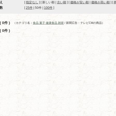
え
[
指定なし
] [ 新しい順 |
古い順
] [
価格が安い順
|
価格が高い順
] [
数
[ 
25件
 | 
50件
 | 
100件
 ]
 0件 )
（カテゴリ名：
食品 菓子 健康食品 雑貨
/ 新聞広告・テレビCMの商品）
 0件 )