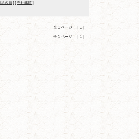
商品名順
] [
売れ筋順
]
全 1 ページ ｜1｜
全 1 ページ ｜1｜