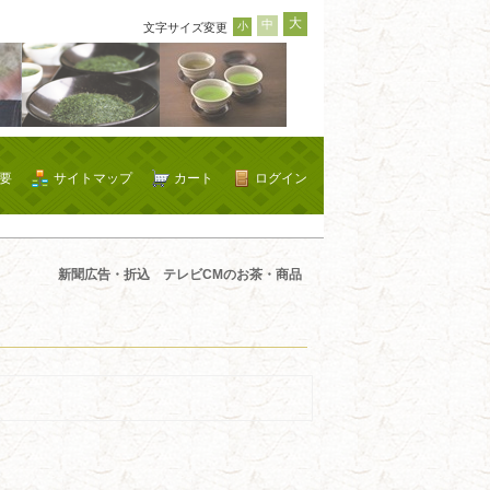
大
中
小
文字サイズ変更
要
サイトマップ
カート
ログイン
新聞広告・折込 テレビCMのお茶・商品