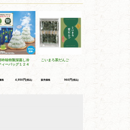
師吟味特製深蒸し冷
こいまろ茶だんご
ティーバッグ１２４
4,950円
960円
価格
(税込)
販売価格
(税込)