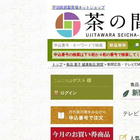
宇治田原製茶場ネットショップ
申込番号の検索は下５桁か４桁の番号で検索してく
トップ
>
食品 菓子 健康食品 雑貨
> 新聞広告・テレビC
ゲスト 様
こんにちは
食品
新
ログイン
テレビ
人気