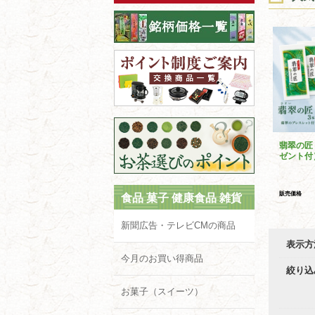
翡翠の匠
ゼント付
販売価格
食品 菓子 健康食品 雑貨
新聞広告・テレビCMの商品
表示方
今月のお買い得商品
絞り込
お菓子（スイーツ）