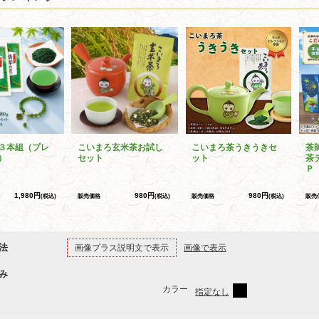
３本組（プレ
こいまろ玄米茶お試し
こいまろ茶うきうきセ
茶
）
セット
ット
茶
Ｐ
1,980円
980円
980円
(税込)
販売価格
(税込)
販売価格
(税込)
販売
法
画像プラス説明文で表示
画像で表示
み
カラー
指定なし