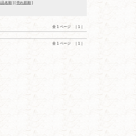
商品名順
] [
売れ筋順
]
全 1 ページ ｜1｜
全 1 ページ ｜1｜