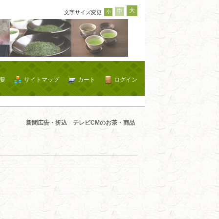
大
中
小
文字サイズ変更
要
サイトマップ
カート
ログイン
新聞広告・折込 テレビCMのお茶・商品