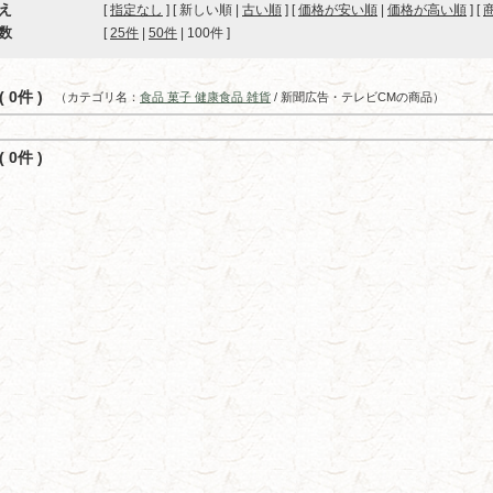
え
[
指定なし
] [ 新しい順 |
古い順
] [
価格が安い順
|
価格が高い順
] [
数
[ 
25件
 | 
50件
 | 
100件
 ]
 0件 )
（カテゴリ名：
食品 菓子 健康食品 雑貨
/ 新聞広告・テレビCMの商品）
 0件 )