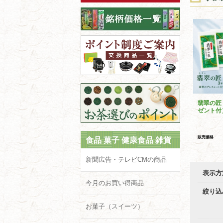
翡翠の匠
ゼント付
販売価格
食品 菓子 健康食品 雑貨
新聞広告・テレビCMの商品
表示方
今月のお買い得商品
絞り込
お菓子（スイーツ）