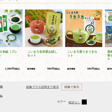
３本組（プレ
こいまろ玄米茶お試し
こいまろ茶うきうきセ
茶
）
セット
ット
茶
Ｐ
1,980円
980円
980円
(税込)
販売価格
(税込)
販売価格
(税込)
販売
法
画像プラス説明文で表示
画像で表示
み
カラー
指定なし