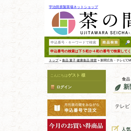
宇治田原製茶場ネットショップ
申込番号の検索は下５桁か４桁の番号で検索してく
トップ
>
食品 菓子 健康食品 雑貨
> 新聞広告・テレビC
ゲスト 様
こんにちは
食品
新
ログイン
テレビ
人気