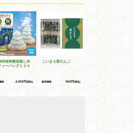
師吟味特製深蒸し冷
こいまろ茶だんご
ティーバッグ１２４
4,950円
960円
価格
(税込)
販売価格
(税込)