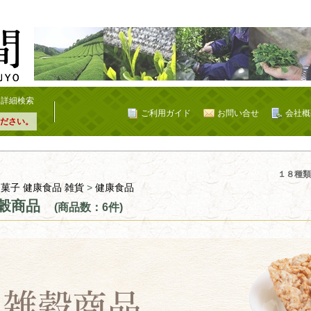
詳細検索
ご利用ガイド
お問い合せ
会社概
ださい。
１８種類
 菓子 健康食品 雑貨
>
健康食品
穀商品
(商品数：6件)