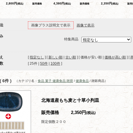
2,800円
4,380円
2,350円
(税込)
販売価格
(税込)
販売価格
(税込)
販売
法
画像プラス説明文で表示
画像で表示
み
特集商品
え
[
指定なし
] [
新しい順
|
古い順
] [ 価格が安い順 |
価格が高い順
] [
数
[ 
25件
 | 
50件
 | 
100件
 ]
 6件 )
（カテゴリ名：
食品 菓子 健康食品 雑貨
/
健康食品
/ 雑穀商品）
北海道産もち麦と十草小判皿
販売価格
2,350円
(税込)
限定個数２００