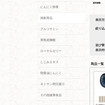
販売価格
にんにく卵黄
雑穀商品
表示方
絞り込
グルコサミン
香熟老陳醋
並び替
表示件
ローヤルゼリー
しじみエキス
商品一覧 (
卵黄油にんにく
キトサン明日葉汁
その他健康食品