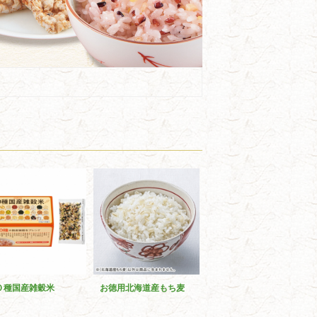
０種国産雑穀米
お徳用北海道産もち麦