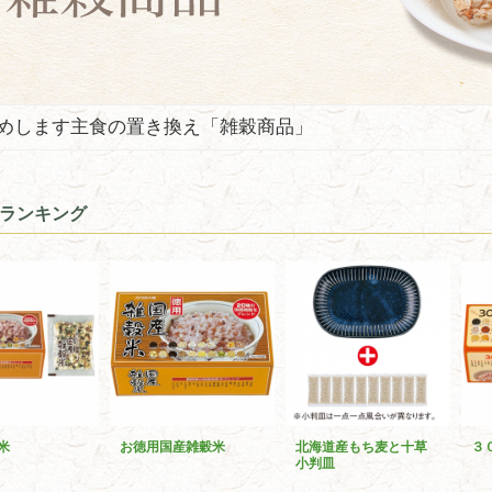
めします主食の置き換え「雑穀商品」
ランキング
米
お徳用国産雑穀米
北海道産もち麦と十草
３
小判皿