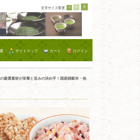
大
中
小
文字サイズ変更
要
サイトマップ
カート
ログイン
の厳選素材が栄養と旨みの決め手！国産雑穀米・他