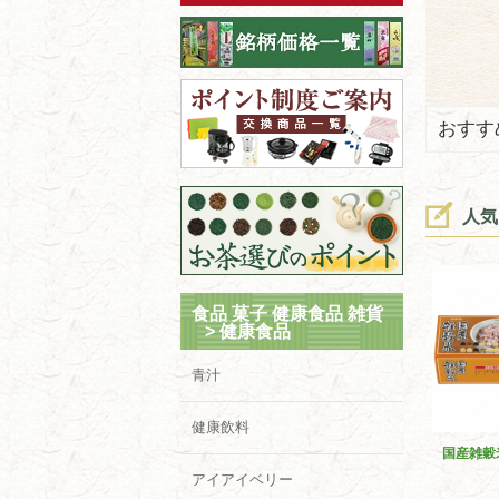
おすす
人気
食品 菓子 健康食品 雑貨
>
健康食品
青汁
健康飲料
国産雑穀
アイアイベリー