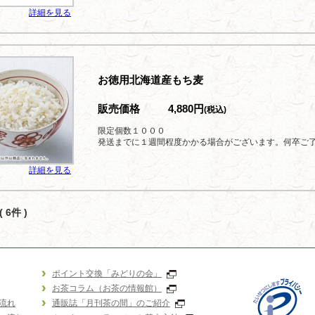
詳細を見る
お徳用北海道産もち麦
販売価格
4,880円
(税込)
限定個数１０００
発送までに１週間程度かかる場合がございます。何卒ご
詳細を見る
 6件 )
ポイント交換「みどりの会」
お茶コラム（お茶の情報館）
流れ
通販誌「月刊茶の間」のご紹介