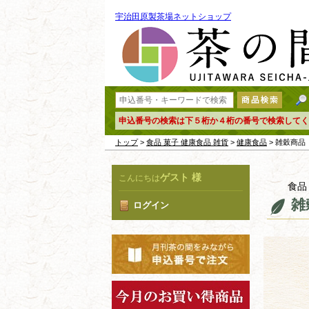
宇治田原製茶場ネットショップ
申込番号の検索は下５桁か４桁の番号で検索してく
トップ
>
食品 菓子 健康食品 雑貨
>
健康食品
> 雑穀商品
ゲスト 様
こんにちは
食品
雑
ログイン