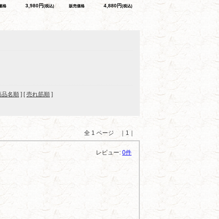
3,980円
4,880円
価格
(税込)
販売価格
(税込)
商品名順
] [
売れ筋順
]
全 1 ページ ｜1｜
レビュー:
0件