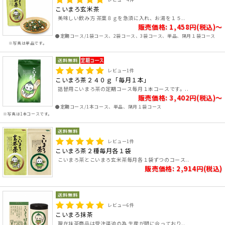
こいまろ玄米茶
美味しい飲み方 茶葉８ｇを急須に入れ、お湯を１５..
販売価格: 1,458円(税込)～
●定期コース/1袋コース、2袋コース、3袋コース、単品、隔月１袋コース
※写真は単品です。
レビュー
1
件
こいまろ茶２４０ｇ「毎月１本」
詰替用こいまろ茶の定期コース毎月１本コースです。..
販売価格: 3,402円(税込)～
●定期コース/1本コース、単品、隔月１袋コース
※写真は1本コースです。
レビュー
1
件
こいまろ茶２種毎月各１袋
こいまろ茶とこいまろ玄米茶毎月各１袋ずつのコース..
販売価格: 2,914円(税込)
レビュー
6
件
こいまろ抹茶
現在抹茶商品は受注逼迫の為 生産が間に合っており..