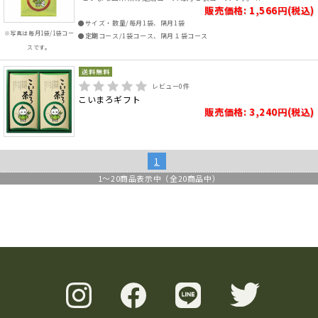
販売価格: 1,566円(税込)
●サイズ・数量/毎月1袋、隔月1袋
※写真は毎月1袋/1袋コー
●定期コース/1袋コース、隔月１袋コース
スです。
レビュー
0
件
こいまろギフト
販売価格: 3,240円(税込)
1
1
～
20
商品表示中（全
20
商品中）