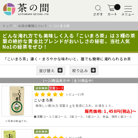
さがす
カート
メニュー
トップ
>
お茶の種類について
> こいまろ茶
どんな淹れ方でも美味しく入る「こいまろ茶」は３種の茶
葉の絶妙な黄金比ブレンドがおいしさの秘密。当社人気
No1の緑茶をぜひ！
「こいまろ茶」濃く・まろやかな味わいと、誰でも簡単に淹れられるお茶
並び替え
絞り込み
1
～
20
商品表示中（全
20
商品中）
レビュー
21
件
こいまろ茶
美味しい飲み方 茶葉８ｇを急須に入れ、お湯を１５..
販売価格: 1,458円(税込)～
●定期コース/1袋コース、2袋コース、3袋コース、単品、隔月１袋コース
※写真は単品です。
レビュー
4
件