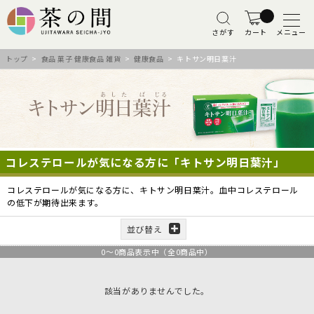
さがす
カート
メニュー
トップ
>
食品 菓子 健康食品 雑貨
>
健康食品
> キトサン明日葉汁
コレステロールが気になる方に「キトサン明日葉汁」
コレステロールが気になる方に、キトサン明日葉汁。血中コレステロール
の低下が期待出来ます。
並び替え
0
～
0
商品表示中（全
0
商品中）
該当がありませんでした。