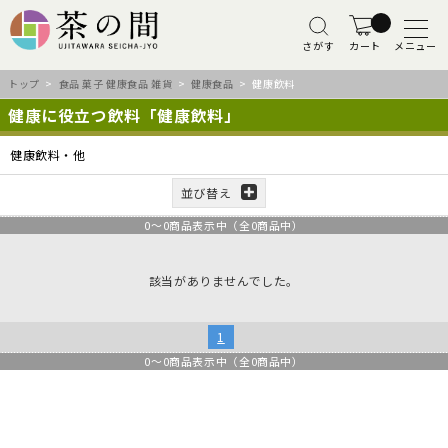
さがす
カート
メニュー
トップ
>
食品 菓子 健康食品 雑貨
>
健康食品
> 健康飲料
健康に役立つ飲料「健康飲料」
健康飲料・他
並び替え
0
～
0
商品表示中（全
0
商品中）
該当がありませんでした。
1
0
～
0
商品表示中（全
0
商品中）