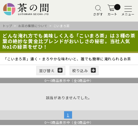
さがす
カート
メニュー
トップ
>
お茶の種類について
> こいまろ茶
どんな淹れ方でも美味しく入る「こいまろ茶」は３種の茶
葉の絶妙な黄金比ブレンドがおいしさの秘密。当社人気
No1の緑茶をぜひ！
「こいまろ茶」濃く・まろやかな味わいと、誰でも簡単に淹れられるお茶
並び替え
絞り込み
0
～
0
商品表示中（全
0
商品中）
該当がありませんでした。
1
0
～
0
商品表示中（全
0
商品中）