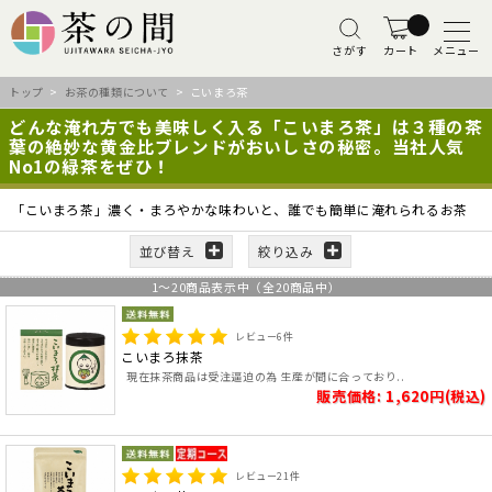
さがす
カート
メニュー
トップ
>
お茶の種類について
> こいまろ茶
どんな淹れ方でも美味しく入る「こいまろ茶」は３種の茶
葉の絶妙な黄金比ブレンドがおいしさの秘密。当社人気
No1の緑茶をぜひ！
「こいまろ茶」濃く・まろやかな味わいと、誰でも簡単に淹れられるお茶
並び替え
絞り込み
1
～
20
商品表示中（全
20
商品中）
レビュー
6
件
こいまろ抹茶
現在抹茶商品は受注逼迫の為 生産が間に合っており..
販売価格: 1,620円(税込)
レビュー
21
件