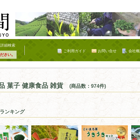
詳細検索
ご利用ガイド
お問い合せ
会社概
ださい。
品 菓子 健康食品 雑貨
(商品数：974件)
ランキング