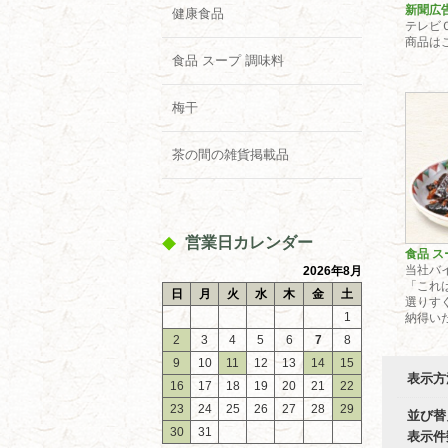
新聞広
健康食品
テレビ
商品は
食品 スープ 調味料
梅干
茶の間の雑貨掲載品
営業日カレンダー
食品 ス
当社バ
2026年8月
「これ
日
月
火
水
木
金
土
選りす
1
納得いた
2
3
4
5
6
7
8
9
10
11
12
13
14
15
表示方
16
17
18
19
20
21
22
23
24
25
26
27
28
29
並び替
30
31
表示件