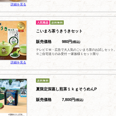
詳細を見る
こいまろ茶うきうきセット
販売価格
980円
(税込)
テレビＣＭ・広告で大人気のこいまろ茶のお試しセット
※ご自宅送りのみ受付 一家族様１セット限り
詳細を見る
夏限定深蒸し煎茶１ｋｇそうめんP
販売価格
7,800円
(税込)