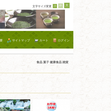
大
中
小
文字サイズ変更
要
サイトマップ
カート
ログイン
食品 菓子 健康食品 雑貨