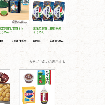
限定深蒸し煎茶１ｋ
夏限定深蒸し茶特別箱
そうめんP
そうめん
7,800円
5,990円
価格
(税込)
販売価格
(税込)
カテゴリ名のみ表示する