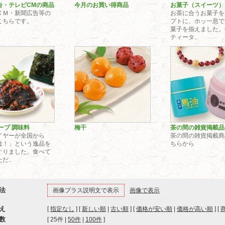
告・テレビCMの商品
今月のお買い得商品
お菓子（スイーツ）
ＣＭ・新聞広告等の
お茶に合うお菓子を
こちらです。
プトに、ホッ一息で
菓子を揃えました。
ティータ..
ープ 調味料
梅干
茶の間の雑貨掲
イヤーが全国から
茶の間の雑貨掲載商
は！」という逸品を
ちらから
ぐりました。食べて
だ..
法
画像プラス説明文で表示
画像で表示
え
[
指定なし
] [
新しい順
|
古い順
] [
価格が安い順
|
価格が高い順
] [
数
[ 
25件
 | 
50件
 | 
100件
 ]