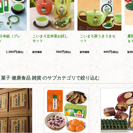
３本組（プレ
こいまろ玄米茶お試し
こいまろ茶うきうきセ
夏
）
セット
ット
ｇ
1,980円
980円
980円
(税込)
販売価格
(税込)
販売価格
(税込)
販売
 菓子 健康食品 雑貨 のサブカテゴリで絞り込む