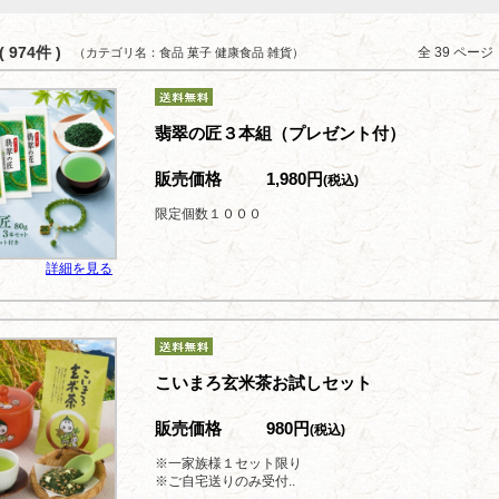
 974件 )
全 39 ペー
（カテゴリ名：食品 菓子 健康食品 雑貨）
翡翠の匠３本組（プレゼント付）
販売価格
1,980円
(税込)
限定個数１０００
詳細を見る
こいまろ玄米茶お試しセット
販売価格
980円
(税込)
※一家族様１セット限り
※ご自宅送りのみ受付..