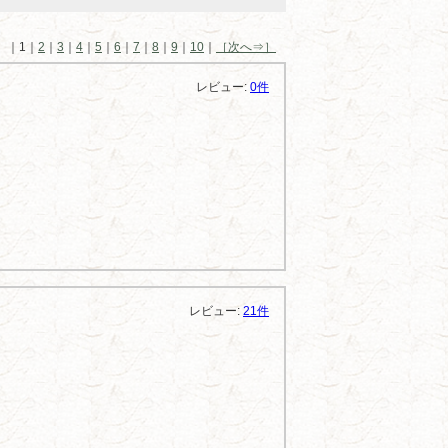
ジ ｜1｜
2
｜
3
｜
4
｜
5
｜
6
｜
7
｜
8
｜
9
｜
10
｜
［次へ⇒］
レビュー:
0件
レビュー:
21件