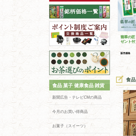
翡翠の匠
ゼント付
販売価格
食品
食品 菓子 健康食品 雑貨
新聞広告・テレビCMの商品
今月のお買い得商品
お菓子（スイーツ）