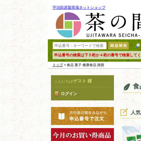
宇治田原製茶場ネットショップ
申込番号の検索は下５桁か４桁の番号で検索してく
トップ
> 食品 菓子 健康食品 雑貨
ゲスト 様
こんにちは
食
ログイン
人気