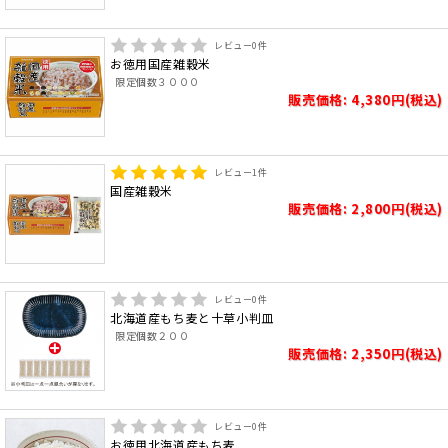
レビュー
0
件
お徳用国産雑穀米
限定個数３０００
販売価格: 4,380円(税込)
レビュー
1
件
国産雑穀米
販売価格: 2,800円(税込)
レビュー
0
件
北海道産もち麦と十草小判皿
限定個数２００
販売価格: 2,350円(税込)
レビュー
0
件
お徳用北海道産もち麦