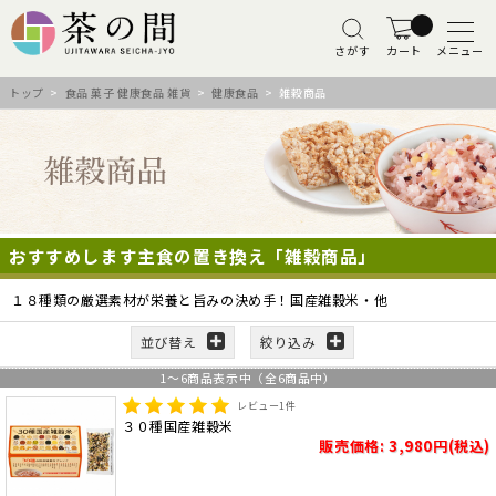
さがす
カート
メニュー
トップ
>
食品 菓子 健康食品 雑貨
>
健康食品
> 雑穀商品
おすすめします主食の置き換え「雑穀商品」
１８種類の厳選素材が栄養と旨みの決め手！国産雑穀米・他
並び替え
絞り込み
1
～
6
商品表示中（全
6
商品中）
レビュー
1
件
３０種国産雑穀米
販売価格: 3,980円(税込)