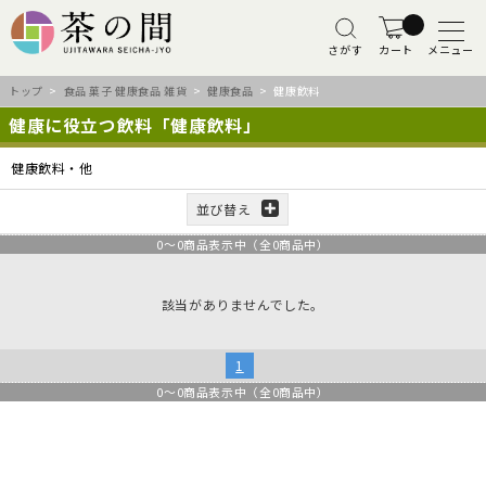
さがす
カート
メニュー
トップ
>
食品 菓子 健康食品 雑貨
>
健康食品
> 健康飲料
健康に役立つ飲料「健康飲料」
健康飲料・他
並び替え
0
～
0
商品表示中（全
0
商品中）
該当がありませんでした。
1
0
～
0
商品表示中（全
0
商品中）