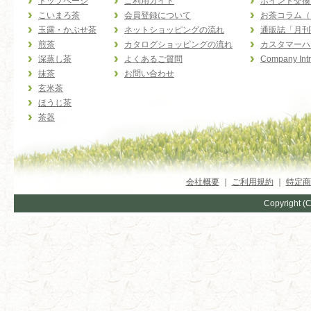
トップページ
ご利用ガイド
ポイント交換
こいまろ茶
会員登録について
お茶コラム（
玉露・かぶせ茶
ネットショッピングの流れ
通販誌「月刊
煎茶
カタログショッピングの流れ
カスタマーハ
深蒸し茶
よくあるご質問
Company Intr
抹茶
お問い合わせ
玄米茶
ほうじ茶
茶器
会社概要
｜
ご利用規約
｜
特定商
Copyright (C