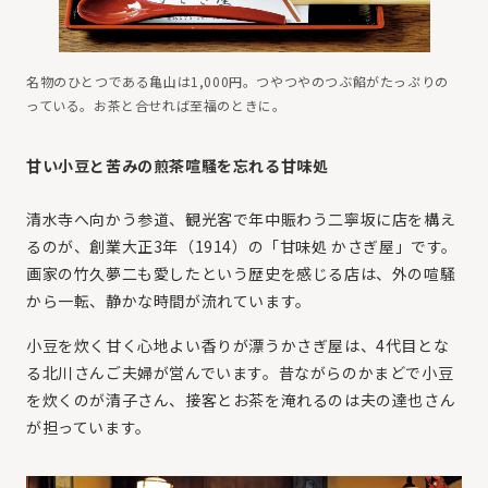
名物のひとつである亀山は1,000円。つやつやのつぶ餡がたっぷりの
っている。お茶と合せれば至福のときに。
甘い小豆と苦みの煎茶喧騒を忘れる甘味処
清水寺へ向かう参道、観光客で年中賑わう二寧坂に店を構え
るのが、創業大正3年（1914）の「甘味処 かさぎ屋」です。
画家の竹久夢二も愛したという歴史を感じる店は、外の喧騒
から一転、静かな時間が流れています。
小豆を炊く甘く心地よい香りが漂うかさぎ屋は、4代目とな
る北川さんご夫婦が営んでいます。昔ながらのかまどで小豆
を炊くのが清子さん、接客とお茶を淹れるのは夫の達也さん
が担っています。