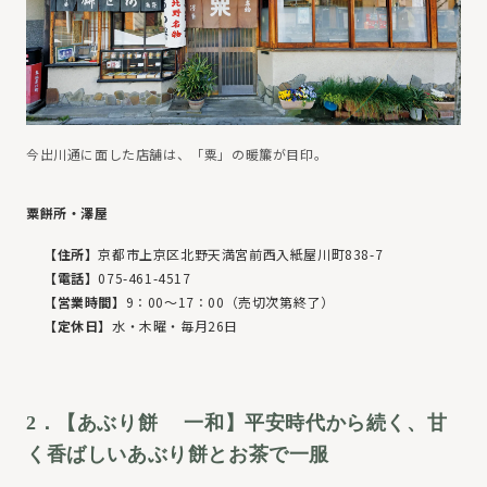
今出川通に面した店舗は、「粟」の暖簾が目印。
粟餅所・澤屋
【住所】
京都市上京区北野天満宮前西入紙屋川町838-7
【電話】
075-461-4517
【営業時間】
9：00〜17：00（売切次第終了）
【定休日】
水・木曜・毎月26日
2．【あぶり餅 一和】平安時代から続く、甘
く香ばしいあぶり餅とお茶で一服