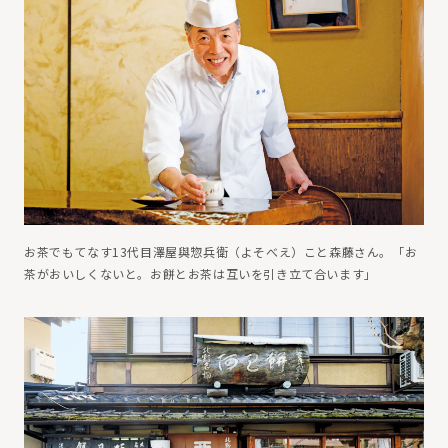
お茶でもてなす13代目澤屋與惣兵衛（よそべえ）こと森藤さん。「お
茶がおいしくないと。お餅とお茶は互いを引き立て合います」