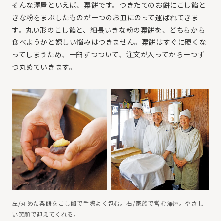
そんな澤屋といえば、粟餅です。つきたてのお餅にこし餡と
きな粉をまぶしたものが一つのお皿にのって運ばれてきま
す。丸い形のこし餡と、細長いきな粉の粟餅を、どちらから
食べようかと嬉しい悩みはつきません。粟餅はすぐに硬くな
ってしまうため、一臼ずつついて、注文が入ってから一つず
つ丸めていきます。
左/丸めた粟餅をこし餡で手際よく包む。右/家族で営む澤屋。やさし
い笑顔で迎えてくれる。