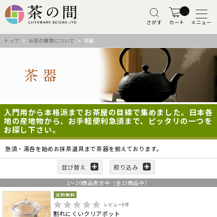
さがす
カート
メニュー
トップ
>
お茶の種類について
> 茶器
入門用から本格派までお茶屋の目線で集めました。日本各
地の産地物から、お手軽便利急須まで、ピッタリの一つを
お探し下さい。
急須・湯呑を始めお抹茶道具まで茶器を揃えております。
並び替え
絞り込み
1
～
20
商品表示中（全
23
商品中）
レビュー
0
件
割れにくいクリアポット