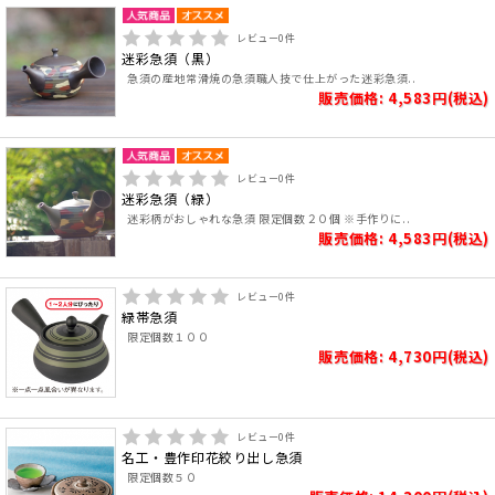
レビュー
0
件
迷彩急須（黒）
急須の産地常滑焼の急須職人技で仕上がった迷彩急須..
販売価格: 4,583円(税込)
レビュー
0
件
迷彩急須（緑）
迷彩柄がおしゃれな急須 限定個数２０個 ※手作りに..
販売価格: 4,583円(税込)
レビュー
0
件
緑帯急須
限定個数１００
販売価格: 4,730円(税込)
レビュー
0
件
名工・豊作印花絞り出し急須
限定個数５０