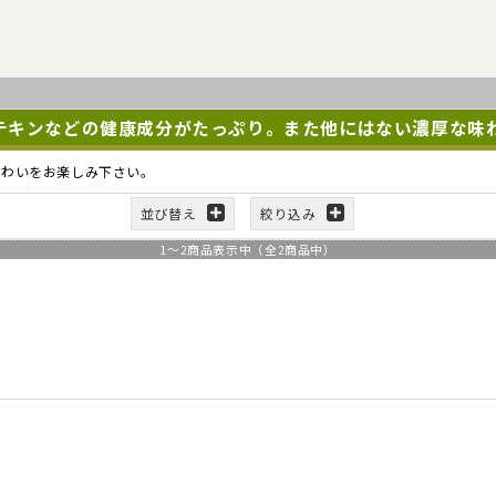
テキンなどの健康成分がたっぷり。また他にはない濃厚な味
味わいをお楽しみ下さい。
並び替え
絞り込み
1
～
2
商品表示中（全
2
商品中）