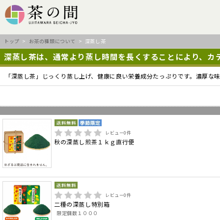
トップ
>
お茶の種類について
> 深蒸し茶
深蒸し茶は、通常より蒸し時間を長くすることにより、カ
「深蒸し茶」じっくり蒸し上げ、健康に良い栄養成分たっぷりです。濃厚な
レビュー
0
件
秋の深蒸し煎茶１ｋｇ直行便
レビュー
0
件
二種の深蒸し特別箱
限定個数１０００