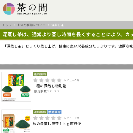
トップ
>
お茶の種類について
> 深蒸し茶
深蒸し茶は、通常より蒸し時間を長くすることにより、カ
「深蒸し茶」じっくり蒸し上げ、健康に良い栄養成分たっぷりです。濃厚な
レビュー
0
件
二種の深蒸し特別箱
限定個数１０００
レビュー
0
件
秋の深蒸し煎茶１ｋｇ直行便