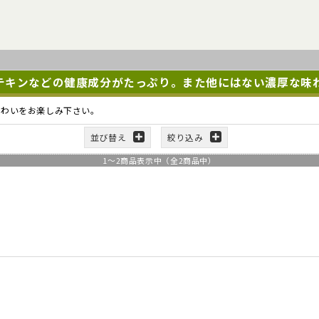
テキンなどの健康成分がたっぷり。また他にはない濃厚な味
味わいをお楽しみ下さい。
並び替え
絞り込み
1
～
2
商品表示中（全
2
商品中）