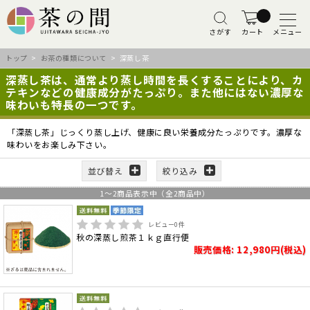
さがす
カート
メニュー
トップ
>
お茶の種類について
> 深蒸し茶
深蒸し茶は、通常より蒸し時間を長くすることにより、カ
テキンなどの健康成分がたっぷり。また他にはない濃厚な
味わいも特長の一つです。
「深蒸し茶」じっくり蒸し上げ、健康に良い栄養成分たっぷりです。濃厚な
味わいをお楽しみ下さい。
並び替え
絞り込み
1
～
2
商品表示中（全
2
商品中）
レビュー
0
件
秋の深蒸し煎茶１ｋｇ直行便
販売価格: 12,980円(税込)