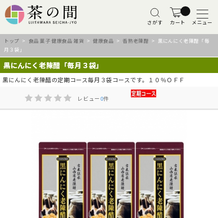
さがす
カート
メニュー
トップ
>
食品 菓子 健康食品 雑貨
>
健康食品
>
香熟老陳醋
> 黒にんにく老陳醋「毎
月３袋」
黒にんにく老陳醋「毎月３袋」
黒にんにく老陳醋の定期コース毎月３袋コースです。１０％ＯＦＦ
レビュー
0
件