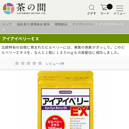
さがす
カート
メニュー
トップ
>
食品 菓子 健康食品 雑貨
>
健康食品
>
アイアイベリー
> アイアイベリーＥ
Ｘ
アイアイベリーＥＸ
北欧特有の白夜に育まれたビルベリーには、青紫の色素がぎっしり。このビ
ルベリーエキスを、なんと１粒に１８５ｍｇもの高配合に成功しました。
レビュー
0
件