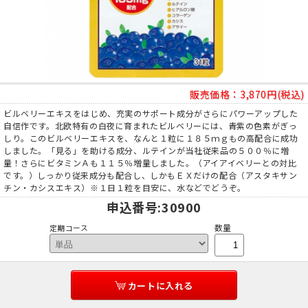
販売価格：
3,870円(税込)
ビルベリーエキスをはじめ、充実のサポート成分がさらにパワーアップした
自信作です。北欧特有の白夜に育まれたビルベリーには、青紫の色素がぎっ
しり。このビルベリーエキスを、なんと１粒に１８５ｍｇもの高配合に成功
しました。「見る」を助ける成分、ルテインが当社従来品の５００％に増
量！さらにビタミンＡも１１５％増量しました。（アイアイベリーとの対比
です。）しっかり従来成分も配合し、しかもＥＸだけの配合（アスタキサン
チン・カシスエキス）※１日１粒を目安に、水などでどうぞ。
申込番号
:30900
数量
定期コース
カートに入れる