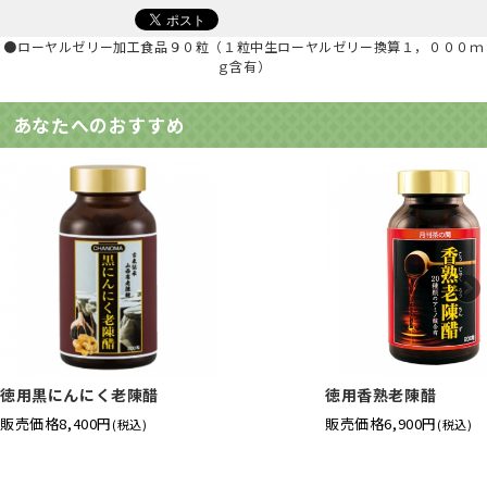
●ローヤルゼリー加工食品９０粒（１粒中生ローヤルゼリー換算１，０００ｍ
ｇ含有）
あなたへのおすすめ
徳用黒にんにく老陳醋
徳用香熟老陳醋
販売価格
8,400円
販売価格
6,900円
(税込)
(税込)