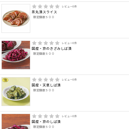
レビュー
0
件
茶丸漬スライス
限定個数５００
レビュー
0
件
国産・京のきざみしば漬
限定個数５００
レビュー
0
件
国産・天恵しば漬
限定個数５００
レビュー
0
件
国産・京のしば漬
限定個数５００