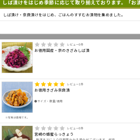
しば漬けをはじめ季節に応じて取り揃えております。「お
しば漬け・奈良漬けをはじめ、ごはんのすすむお漬物を集めました。
レビュー
0
件
お徳用国産・京のきざみしば漬
レビュー
1
件
お徳用きざみ奈良漬
●サイズ・数量/徳用
※写真は徳用です。
レビュー
0
件
宮崎の蜂蜜らっきょう
発送までに１０日程度かかる場合がございます。何卒..