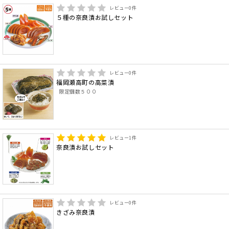
レビュー
0
件
５種の奈良漬お試しセット
レビュー
0
件
福岡瀬高町の高菜漬
限定個数５００
レビュー
1
件
奈良漬お試しセット
レビュー
0
件
きざみ奈良漬