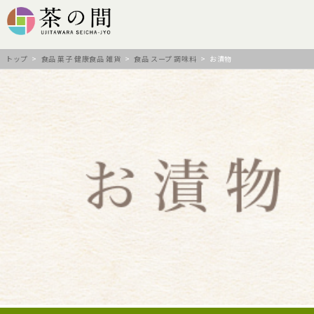
トップ
>
食品 菓子 健康食品 雑貨
>
食品 スープ 調味料
> お漬物