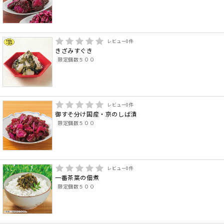
レビュー
0
件
きざみすぐき
限定個数５００
レビュー
0
件
御すそ分け国産・京のしば漬
限定個数５００
レビュー
0
件
一番茶葉の佃煮
限定個数５００