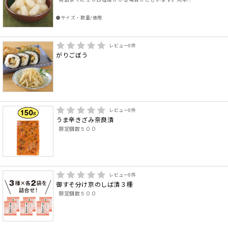
●サイズ・数量/徳用
レビュー
0
件
がりごぼう
レビュー
0
件
うま辛きざみ奈良漬
限定個数５００
レビュー
0
件
御すそ分け京のしば漬３種
限定個数５００