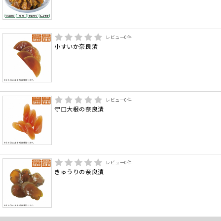
レビュー
0
件
小すいか奈良漬
レビュー
0
件
守口大根の奈良漬
レビュー
0
件
きゅうりの奈良漬