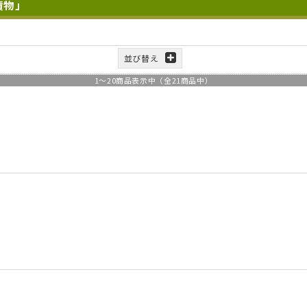
漬物」
並び替え
1
～
20
商品表示中（全
21
商品中）