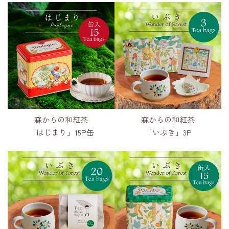
森からの和紅茶
森からの和紅茶
「はじまり」15P缶
「いぶき」3P