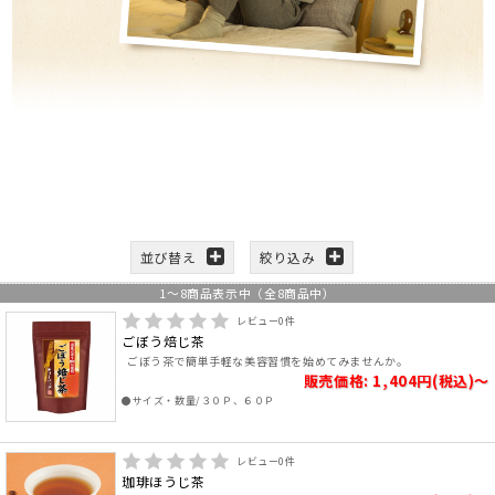
並び替え
絞り込み
1
～
8
商品表示中（全
8
商品中）
レビュー
0
件
ごぼう焙じ茶
ごぼう茶で簡単手軽な美容習慣を始めてみませんか。
販売価格: 1,404円(税込)～
●サイズ・数量/３０Ｐ、６０Ｐ
レビュー
0
件
珈琲ほうじ茶