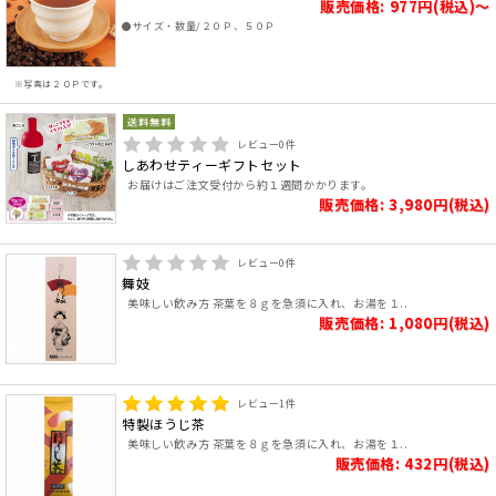
販売価格: 977円(税込)～
●サイズ・数量/２０Ｐ、５０Ｐ
※写真は２０Ｐです。
レビュー
0
件
しあわせティーギフトセット
お届けはご注文受付から約１週間かかります。
販売価格: 3,980円(税込)
レビュー
0
件
舞妓
美味しい飲み方 茶葉を８ｇを急須に入れ、お湯を１..
販売価格: 1,080円(税込)
レビュー
1
件
特製ほうじ茶
美味しい飲み方 茶葉を８ｇを急須に入れ、お湯を１..
販売価格: 432円(税込)