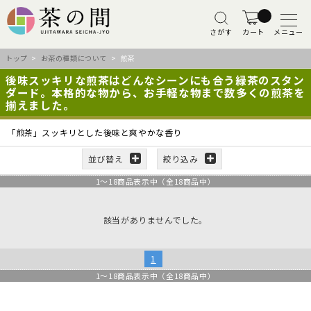
さがす
カート
メニュー
トップ
>
お茶の種類について
> 煎茶
後味スッキリな煎茶はどんなシーンにも合う緑茶のスタン
ダード。本格的な物から、お手軽な物まで数多くの煎茶を
揃えました。
「煎茶」スッキリとした後味と爽やかな香り
並び替え
絞り込み
1
～
18
商品表示中（全
18
商品中）
該当がありませんでした。
1
1
～
18
商品表示中（全
18
商品中）