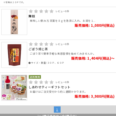
※写真は２０Ｐです。
レビュー
0
件
舞妓
美味しい飲み方 茶葉を８ｇを急須に入れ、お湯を１..
販売価格: 1,080円(税込)
レビュー
0
件
ごぼう焙じ茶
ごぼう茶で簡単手軽な美容習慣を始めてみませんか。
販売価格: 1,404円(税込)～
●サイズ・数量/３０Ｐ、６０Ｐ
レビュー
0
件
しあわせティーギフトセット
お届けはご注文受付から約１週間かかります。
販売価格: 3,980円(税込)
1
1
～
8
商品表示中（全
8
商品中）