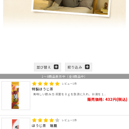
並び替え
絞り込み
1
～
8
商品表示中（全
8
商品中）
レビュー
1
件
特製ほうじ茶
美味しい飲み方 茶葉を８ｇを急須に入れ、お湯を１..
販売価格: 432円(税込)
レビュー
1
件
ほうじ茶 瑞凰