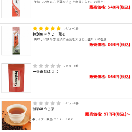
美味しい飲み方 茶葉を８ｇを急須に入れ、お湯を１..
販売価格: 540円(税込)
レビュー
1
件
特別茎ほうじ 薫る
美味しい飲み方 急須に茶葉を大さじ山盛り２杯程度..
販売価格: 864円(税込)
レビュー
0
件
一番茶葉ほうじ
販売価格: 864円(税込)
レビュー
0
件
珈琲ほうじ茶
販売価格: 977円(税込)～
●サイズ・数量/２０Ｐ、５０Ｐ