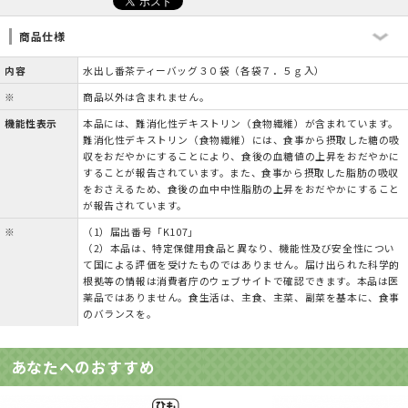
商品仕様
内容
水出し番茶ティーバッグ３０袋（各袋７．５ｇ入）
※
商品以外は含まれません。
機能性表示
本品には、難消化性デキストリン（食物繊維）が含まれています。
難消化性デキストリン（食物繊維）には、食事から摂取した糖の吸
収をおだやかにすることにより、食後の血糖値の上昇をおだやかに
することが報告されています。また、食事から摂取した脂肪の吸収
をおさえるため、食後の血中中性脂肪の上昇をおだやかにすること
が報告されています。
※
（1）届出番号「K107」
（2）本品は、特定保健用食品と異なり、機能性及び安全性につい
て国による評価を受けたものではありません。届け出られた科学的
根拠等の情報は消費者庁のウェブサイトで確認できます。本品は医
薬品ではありません。食生活は、主食、主菜、副菜を基本に、食事
のバランスを。
あなたへのおすすめ