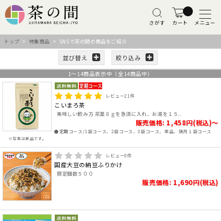
さがす
カート
メニュー
トップ
>
特集商品
> SNSで茶の間の商品をご紹介
並び替え
絞り込み
1
～
14
商品表示中（全
14
商品中）
レビュー
21
件
こいまろ茶
美味しい飲み方 茶葉８ｇを急須に入れ、お湯を１５..
販売価格: 1,458円(税込)～
●定期コース/1袋コース、2袋コース、3袋コース、単品、隔月１袋コース
※写真は単品です。
レビュー
0
件
国産大豆の納豆ふりかけ
限定個数５００
販売価格: 1,690円(税込)