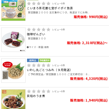
レビュー
0
件
こいまろ茶花菱七宝ポイポイ急須
限定個数２０００ 注文集中につき、発送までにお時..
販売価格: 990円(税込)
レビュー
0
件
珈琲ぜんざい
限定個数３００
販売価格: 2,310円(税込)～
●サイズ・数量/徳用
レビュー
0
件
いわし丸ごとつみれ（９月発送）
ご予約限定品／限定個数１０００ ご注文締切日：８..
販売価格: 4,320円(税込)
レビュー
0
件
貝柱のうま煮
販売価格: 1,940円(税込)