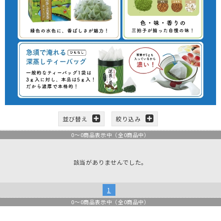
並び替え
絞り込み
0
～
0
商品表示中（全
0
商品中）
該当がありませんでした。
1
0
～
0
商品表示中（全
0
商品中）