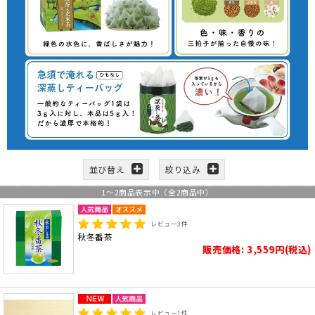
並び替え
絞り込み
1
～
2
商品表示中（全
2
商品中）
レビュー
3
件
秋冬番茶
販売価格: 3,559円(税込)
レビュー
1
件