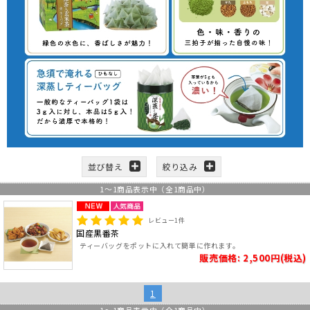
並び替え
絞り込み
1
～
1
商品表示中（全
1
商品中）
レビュー
1
件
国産黒番茶
ティーバッグをポットに入れて簡単に作れます。
販売価格: 2,500円(税込)
1