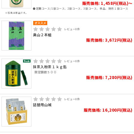
販売価格: 1,458円(税込)～
●定期コース/1袋コース、2袋コース、3袋コース、単品、隔月１袋コース
※写真は単品です。
レビュー
0
件
奥山２本組
販売価格: 3,672円(税込)
レビュー
0
件
抹茶入粉茶１ｋｇ缶
限定個数５００
販売価格: 7,280円(税込)
レビュー
0
件
詰替用山城
販売価格: 16,200円(税込)