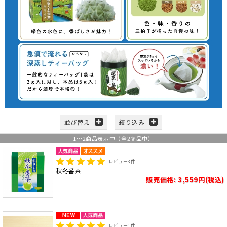
並び替え
絞り込み
1
～
2
商品表示中（全
2
商品中）
レビュー
3
件
秋冬番茶
販売価格: 3,559円(税込)
レビュー
1
件