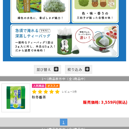
並び替え
絞り込み
1
～
1
商品表示中（全
1
商品中）
レビュー
3
件
秋冬番茶
販売価格: 3,559円(税込)
1