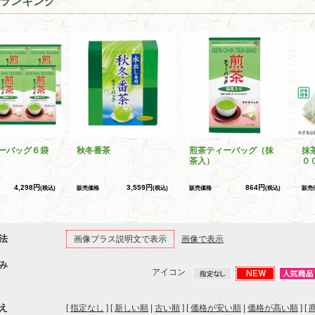
ランキング
ーバッグ６袋
秋冬番茶
煎茶ティーバッグ（抹
抹
茶入）
０
4,298円
3,559円
864円
(税込)
販売価格
(税込)
販売価格
(税込)
販売
法
画像プラス説明文で表示
画像で表示
み
アイコン
え
[
指定なし
] [
新しい順
|
古い順
] [
価格が安い順
|
価格が高い順
] [