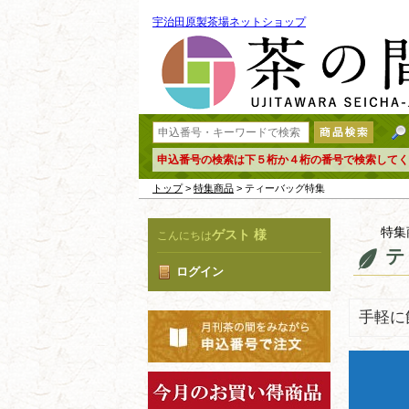
宇治田原製茶場ネットショップ
申込番号の検索は下５桁か４桁の番号で検索してく
トップ
>
特集商品
> ティーバッグ特集
特集
ゲスト 様
こんにちは
テ
ログイン
手軽に