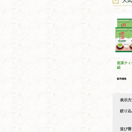
人気
煎茶ティ
組
販売価格
表示方
絞り込
並び替