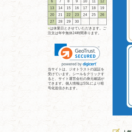
6
7
8
9
10
11
12
13
14
15
16
17
18
19
20
21
22
23
24
25
26
27
28
29
30
■
は休業日とさせていただきます。ご
注文は年中無休24時間承ります。
当サイトは、ジオトラストの認証を
受けています。シールをクリックす
ると、サイト運営会社の身元確認が
できます。個人情報はSSLにより暗
号化送信されます。