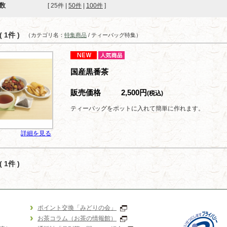
数
[ 
25件
 | 
50件
 | 
100件
 ]
 1件 )
（カテゴリ名：
特集商品
/ ティーバッグ特集）
国産黒番茶
販売価格
2,500円
(税込)
ティーバッグをポットに入れて簡単に作れます。
詳細を見る
 1件 )
ポイント交換「みどりの会」
お茶コラム（お茶の情報館）