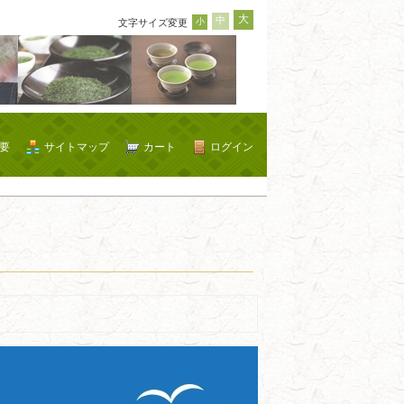
大
中
小
文字サイズ変更
要
サイトマップ
カート
ログイン