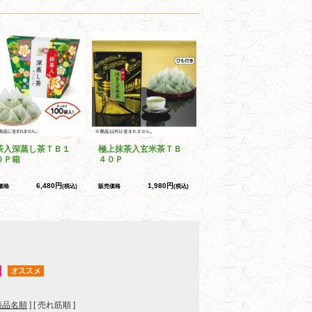
茶入深蒸し茶ＴＢ１
極上抹茶入玄米茶ＴＢ
０Ｐ箱
４０Ｐ
6,480円
1,980円
価格
(税込)
販売価格
(税込)
商品名順
] [ 売れ筋順 ]