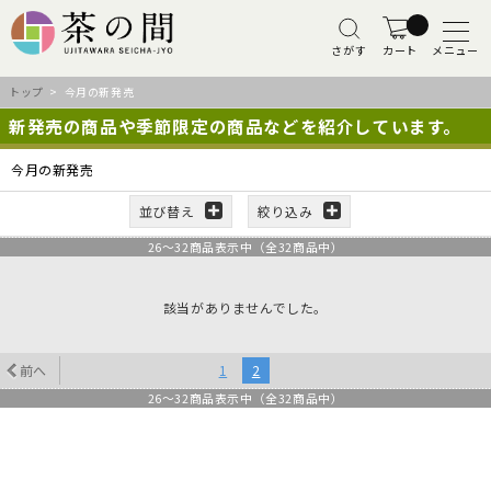
さがす
カート
メニュー
トップ
> 今月の新発売
新発売の商品や季節限定の商品などを紹介しています。
今月の新発売
並び替え
絞り込み
26
～
32
商品表示中（全
32
商品中）
該当がありませんでした。
前へ
1
2
26
～
32
商品表示中（全
32
商品中）