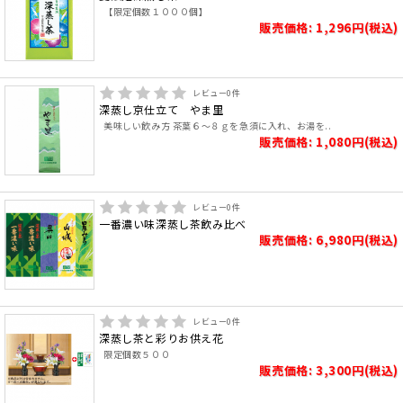
【限定個数１０００個】
販売価格: 1,296円(税込)
レビュー
0
件
深蒸し京仕立て やま里
美味しい飲み方 茶葉６～８ｇを急須に入れ、お湯を..
販売価格: 1,080円(税込)
レビュー
0
件
一番濃い味深蒸し茶飲み比べ
販売価格: 6,980円(税込)
レビュー
0
件
深蒸し茶と彩りお供え花
限定個数５００
販売価格: 3,300円(税込)