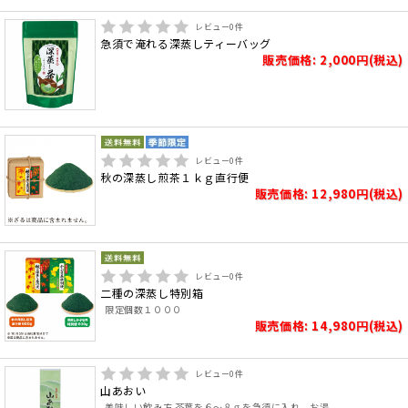
レビュー
0
件
急須で淹れる深蒸しティーバッグ
販売価格: 2,000円(税込)
レビュー
0
件
秋の深蒸し煎茶１ｋｇ直行便
販売価格: 12,980円(税込)
レビュー
0
件
二種の深蒸し特別箱
限定個数１０００
販売価格: 14,980円(税込)
レビュー
0
件
山あおい
美味しい飲み方 茶葉を６～８ｇを急須に入れ、お湯..