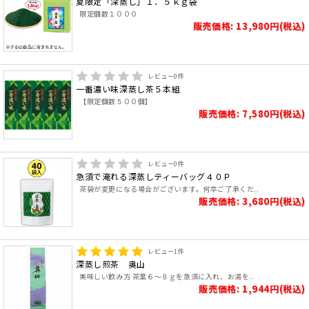
夏限定「深蒸し」１．５ｋｇ袋
限定個数１０００
販売価格: 13,980円(税込)
レビュー
0
件
一番濃い味深蒸し茶５本組
【限定個数５００個】
販売価格: 7,580円(税込)
レビュー
0
件
急須で淹れる深蒸しティーバッグ４０Ｐ
茶袋が変更になる場合がございます。何卒ご了承くだ..
販売価格: 3,680円(税込)
レビュー
1
件
深蒸し煎茶 奥山
美味しい飲み方 茶葉６～８ｇを急須に入れ、お湯を..
販売価格: 1,944円(税込)