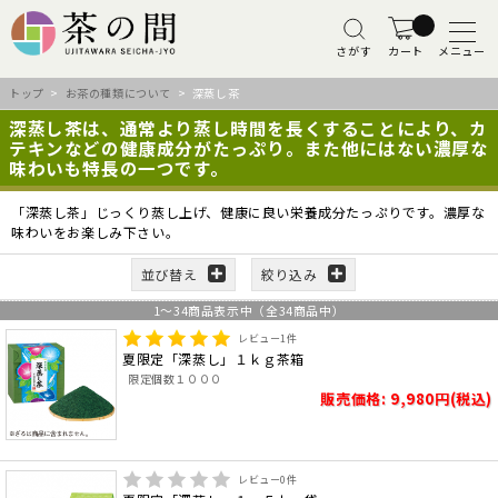
さがす
カート
メニュー
トップ
>
お茶の種類について
> 深蒸し茶
深蒸し茶は、通常より蒸し時間を長くすることにより、カ
テキンなどの健康成分がたっぷり。また他にはない濃厚な
味わいも特長の一つです。
「深蒸し茶」じっくり蒸し上げ、健康に良い栄養成分たっぷりです。濃厚な
味わいをお楽しみ下さい。
並び替え
絞り込み
1
～
34
商品表示中（全
34
商品中）
レビュー
1
件
夏限定「深蒸し」１ｋｇ茶箱
限定個数１０００
販売価格: 9,980円(税込)
レビュー
0
件