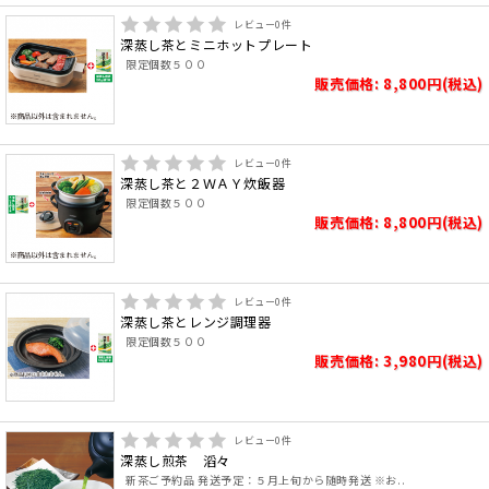
レビュー
0
件
深蒸し茶とミニホットプレート
限定個数５００
販売価格: 8,800円(税込)
レビュー
0
件
深蒸し茶と２ＷＡＹ炊飯器
限定個数５００
販売価格: 8,800円(税込)
レビュー
0
件
深蒸し茶とレンジ調理器
限定個数５００
販売価格: 3,980円(税込)
レビュー
0
件
深蒸し煎茶 滔々
新茶ご予約品 発送予定：５月上旬から随時発送 ※お..