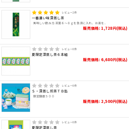
レビュー
2
件
一番濃い味深蒸し茶
美味しい飲み方 茶葉６～８ｇを急須に入れ、お湯を..
販売価格: 1,728円(税込)
レビュー
0
件
夏限定深蒸し茶６本組
販売価格: 6,680円(税込)
レビュー
0
件
Ｓ・深蒸し煎茶ＴＢ缶
限定個数５００
販売価格: 2,500円(税込)
レビュー
0
件
夏限定深蒸し茶