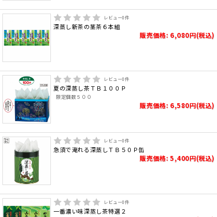
レビュー
0
件
深蒸し新茶の茎茶６本組
販売価格: 6,080円(税込)
レビュー
0
件
夏の深蒸し茶ＴＢ１００Ｐ
限定個数５００
販売価格: 6,580円(税込)
レビュー
0
件
急須で淹れる深蒸しＴＢ５０Ｐ缶
販売価格: 5,400円(税込)
レビュー
0
件
一番濃い味深蒸し茶特選２