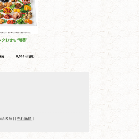
ックおせち“瑞雲”
8,996円
価格
(税込)
 商品名順 ] [
売れ筋順
]