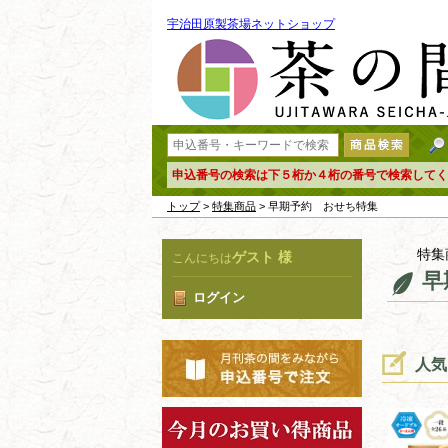
宇治田原製茶場ネットショップ
申込番号の検索は下５桁か４桁の番号で検索してく
トップ
>
特集商品
> 早期予約 おせち特集
特集
ゲスト 様
こんにちは
早
ログイン
人気