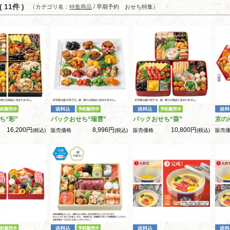
 11件 )
（カテゴリ名：
特集商品
/ 早期予約 おせち特集）
ち“彩”
パックおせち“瑞雲”
パックおせち“葵”
京の
16,200円
8,996円
10,800円
(税込)
販売価格
(税込)
販売価格
(税込)
販売