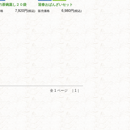
の茶碗蒸し２０袋
迎春おばんざいセット
7,920円
6,980円
価格
(税込)
販売価格
(税込)
全 1 ページ ｜1｜