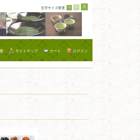
大
中
小
文字サイズ変更
要
サイトマップ
カート
ログイン