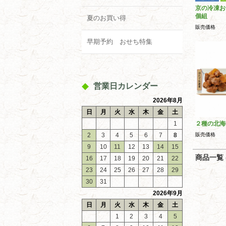
京の冷凍お
個組
夏のお買い得
販売価格
早期予約 おせち特集
営業日カレンダー
2026年8月
日
月
火
水
木
金
土
1
２種の北海
2
3
4
5
6
7
8
販売価格
9
10
11
12
13
14
15
商品一覧 (
16
17
18
19
20
21
22
23
24
25
26
27
28
29
30
31
2026年9月
日
月
火
水
木
金
土
1
2
3
4
5