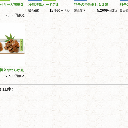
せち一人前重２
冷凍洋風オードブル
料亭の茶碗蒸し１２袋
料亭
12,960円
5,260円
販売価格
(税込)
販売価格
(税込)
販売
17,980円
(税込)
帆立やわらか煮
2,590円
(税込)
 11件 )