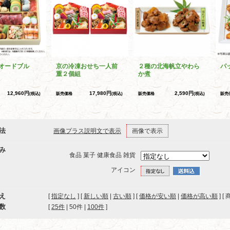
オードブル
京の冷凍おせち一人前
２種の北海帆立やわら
パ
重２個組
か煮
12,960円
17,980円
2,590円
(税込)
販売価格
(税込)
販売価格
(税込)
販売
法
画像プラス説明文で表示
画像で表示
み
食品 菓子 健康食品 雑貨
アイコン
え
[
指定なし
] [
新しい順
|
古い順
] [
価格が安い順
|
価格が高い順
] [
数
[ 
25件
 | 
50件
 | 
100件
 ]