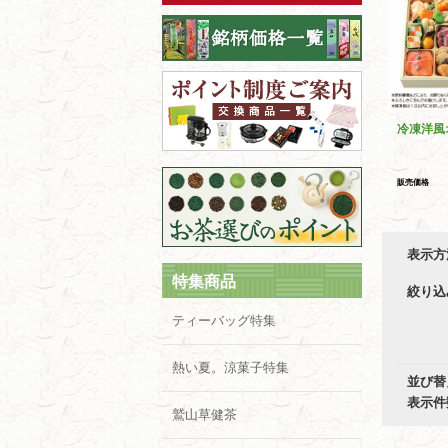
冷凍洋風
販売価格
表示方
特集商品
絞り込
ティーバッグ特集
熱い夏。涼菓子特集
並び替
表示件
鷲山草健茶