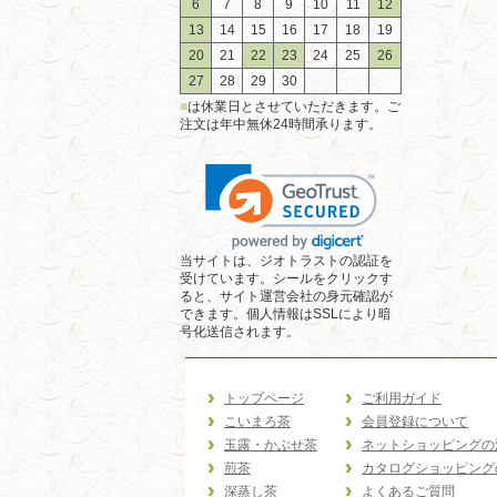
6
7
8
9
10
11
12
13
14
15
16
17
18
19
20
21
22
23
24
25
26
27
28
29
30
■
は休業日とさせていただきます。ご
注文は年中無休24時間承ります。
当サイトは、ジオトラストの認証を
受けています。シールをクリックす
ると、サイト運営会社の身元確認が
できます。個人情報はSSLにより暗
号化送信されます。
トップページ
ご利用ガイド
こいまろ茶
会員登録について
玉露・かぶせ茶
ネットショッピングの
煎茶
カタログショッピング
深蒸し茶
よくあるご質問