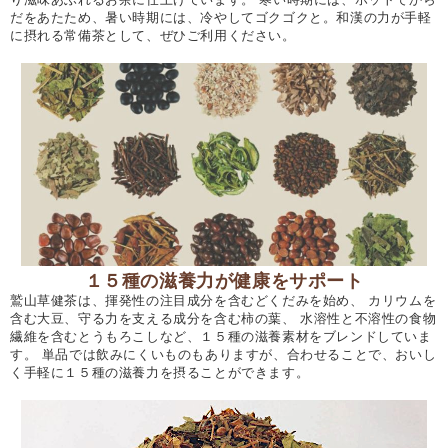
だをあたため、暑い時期には、冷やしてゴクゴクと。和漢の力が手軽
に摂れる常備茶として、ぜひご利用ください。
１５種の滋養力が健康をサポート
鷲山草健茶は、揮発性の注目成分を含むどくだみを始め、 カリウムを
含む大豆、守る力を支える成分を含む柿の葉、 水溶性と不溶性の食物
繊維を含むとうもろこしなど、１５種の滋養素材をブレンドしていま
す。 単品では飲みにくいものもありますが、合わせることで、おいし
く手軽に１５種の滋養力を摂ることができます。