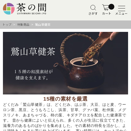
さがす
カート
メニュー
トップ
>
特集商品
> 鷲山草健茶
15種の素材を厳選
どくだみ「鷲山草健茶」は、どくだみ、はぶ茶、大豆、はと麦、ウー
ロン茶、黒豆、とうもろこし、浜茶、甘草、グァバ葉、杜仲葉、メグ
スリノキ、あまちゃづる、柿の葉、キダチアロエを配合した健康茶で
す。 昔から健康によいと伝えられ、多くの人が生活に役立ててきた、
滋養力のあるものばかりを集めました。その素材の特長を活かし、よ
り滋味あふれるお茶に仕上げています。 寒い時期には、ホットでから