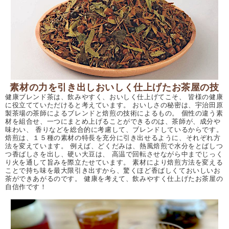
素材の力を引き出しおいしく仕上げたお茶屋の技
健康ブレンド茶は、飲みやすく、おいしく仕上げてこそ、 皆様の健康
に役立てていただけると考えています。 おいしさの秘密は、宇治田原
製茶場の茶師によるブレンドと焙煎の技術によるもの。 個性の違う素
材を組合せ、一つにまとめ上げることができるのは、茶師が、成分や
味わい、 香りなどを総合的に考慮して、ブレンドしているからです。
焙煎は、１５種の素材の特長を充分に引き出せるように、それぞれ方
法を変えています。 例えば、どくだみは、熱風焙煎で水分をとばしつ
つ香ばしさを出し、硬い大豆は、 高温で回転させながら中までじっく
り火を通して旨みを際立たせています。 素材により焙煎方法を変える
ことで持ち味を最大限引き出すから、驚くほど香ばしくておいしいお
茶ができあがるのです。 健康を考えて、飲みやすく仕上げたお茶屋の
自信作です！