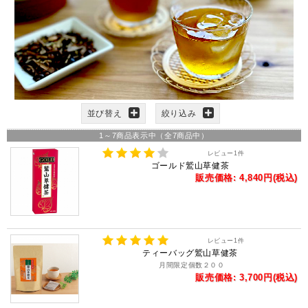
並び替え
絞り込み
1
～
7
商品表示中（全
7
商品中）
レビュー
1
件
ゴールド鷲山草健茶
販売価格: 4,840円(税込)
レビュー
1
件
ティーバッグ鷲山草健茶
月間限定個数２００
販売価格: 3,700円(税込)