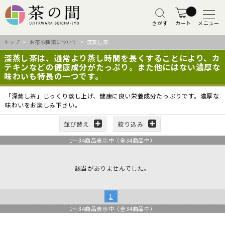
さがす
カート
メニュー
トップ
>
お茶の種類について
> 深蒸し茶
深蒸し茶は、通常より蒸し時間を長くすることにより、カ
テキンなどの健康成分がたっぷり。また他にはない濃厚な
味わいも特長の一つです。
「深蒸し茶」じっくり蒸し上げ、健康に良い栄養成分たっぷりです。濃厚な
味わいをお楽しみ下さい。
並び替え
絞り込み
1
～
34
商品表示中（全
34
商品中）
該当がありませんでした。
1
1
～
34
商品表示中（全
34
商品中）