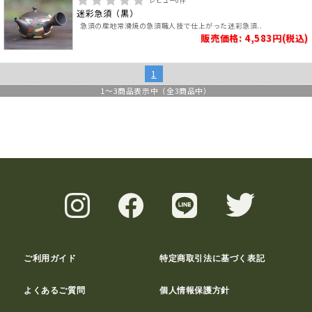
レビュー
0
件
迷彩急須（黒）
急須の産地常滑焼の急須職人技で仕上がった迷彩急須..
販売価格: 4,583円(税込)
1
1
～
3
商品表示中（全
3
商品中）
ご利用ガイド
特定商取引法に基づく表記
よくあるご質問
個人情報保護方針