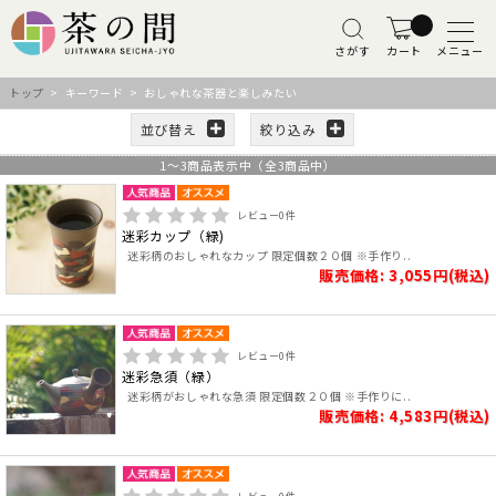
さがす
カート
メニュー
トップ
> キーワード > おしゃれな茶器と楽しみたい
並び替え
絞り込み
1
～
3
商品表示中（全
3
商品中）
レビュー
0
件
迷彩カップ（緑)
迷彩柄のおしゃれなカップ 限定個数２０個 ※手作り..
販売価格: 3,055円(税込)
レビュー
0
件
迷彩急須（緑）
迷彩柄がおしゃれな急須 限定個数２０個 ※手作りに..
販売価格: 4,583円(税込)