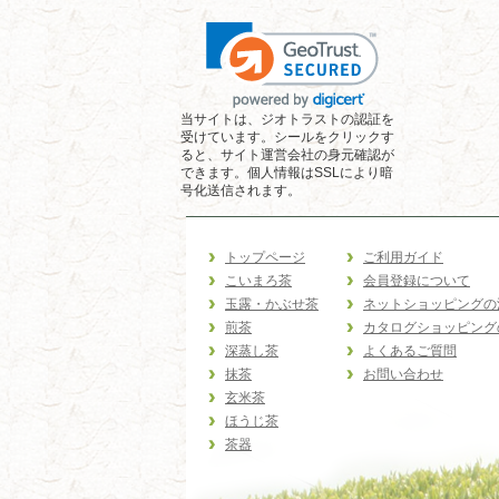
当サイトは、ジオトラストの認証を
受けています。シールをクリックす
ると、サイト運営会社の身元確認が
できます。個人情報はSSLにより暗
号化送信されます。
トップページ
ご利用ガイド
こいまろ茶
会員登録について
玉露・かぶせ茶
ネットショッピングの
煎茶
カタログショッピング
深蒸し茶
よくあるご質問
抹茶
お問い合わせ
玄米茶
ほうじ茶
茶器