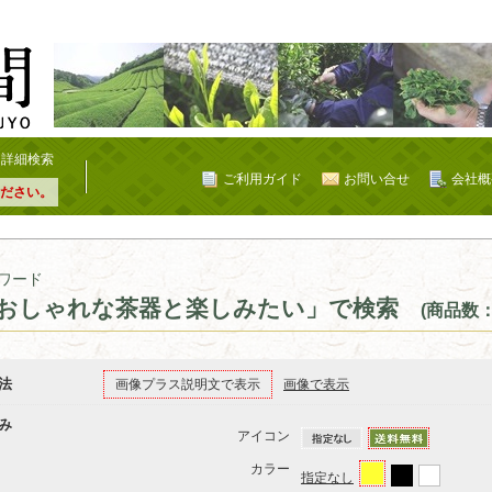
詳細検索
ご利用ガイド
お問い合せ
会社概
ださい。
ワード
おしゃれな茶器と楽しみたい」で検索
(商品数：
法
画像プラス説明文で表示
画像で表示
み
アイコン
カラー
指定なし