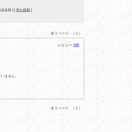
 商品名順 ] [
売れ筋順
]
全 1 ページ ｜1｜
レビュー:
0件
ざいません。
全 1 ページ ｜1｜