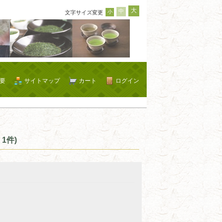
大
中
小
文字サイズ変更
要
サイトマップ
カート
ログイン
1件)