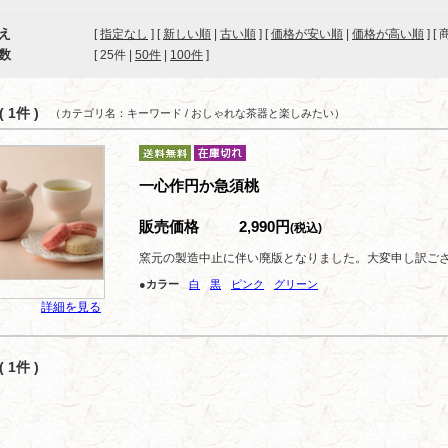
え
[
指定なし
] [
新しい順
|
古い順
] [
価格が安い順
|
価格が高い順
] [
数
[ 
25件
 | 
50件
 | 
100件
 ]
 1件 )
（カテゴリ名：キーワード / おしゃれな茶器と楽しみたい）
一心作円か急須桃
販売価格
2,990円
(税込)
窯元の製造中止に伴い廃版となりました。大変申し訳ご
●カラー
白
黒
ピンク
グリーン
詳細を見る
 1件 )