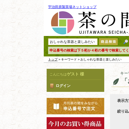
宇治田原製茶場ネットショップ
申込番号の検索は下５桁か４桁の番号で検索してく
トップ
> キーワード > おしゃれな茶器と楽しみたい
キー
ゲスト 様
こんにちは
「
ログイン
表示方
絞り込