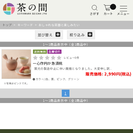
さがす
カート
メニュー
トップ
> キーワード > おしゃれな茶器と楽しみたい
並び替え
絞り込み
1
～
1
商品表示中（全
1
商品中）
レビュー
0
件
一心作円か急須桃
窯元の製造中止に伴い廃版となりました。大変申し訳..
販売価格: 2,990円(税込)
●カラー/白、黒、ピンク、グリーン
※写真はピンクです。
1
1
～
1
商品表示中（全
1
商品中）