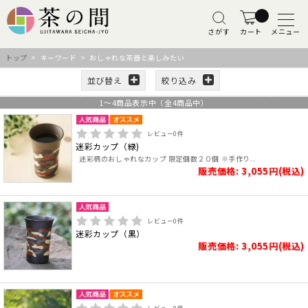
さがす
カート
メニュー
トップ
> キーワード > おしゃれな茶器と楽しみたい
並び替え
絞り込み
1
～
4
商品表示中（全
4
商品中）
レビュー
0
件
迷彩カップ（緑)
迷彩柄のおしゃれなカップ 限定個数２０個 ※手作り..
販売価格: 3,055円(税込)
レビュー
0
件
迷彩カップ（黒）
販売価格: 3,055円(税込)