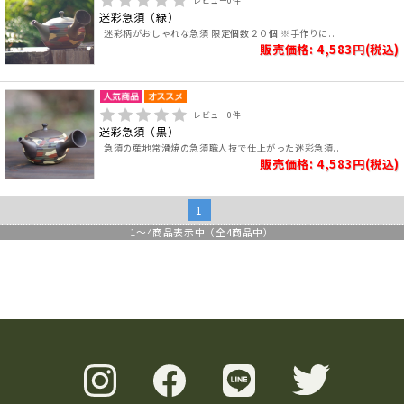
レビュー
0
件
迷彩急須（緑）
迷彩柄がおしゃれな急須 限定個数２０個 ※手作りに..
販売価格: 4,583円(税込)
レビュー
0
件
迷彩急須（黒）
急須の産地常滑焼の急須職人技で仕上がった迷彩急須..
販売価格: 4,583円(税込)
1
1
～
4
商品表示中（全
4
商品中）