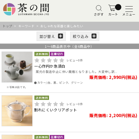
さがす
カート
メニュー
トップ
> キーワード > おしゃれな茶器と楽しみたい
並び替え
絞り込み
1
～
6
商品表示中（全
6
商品中）
レビュー
0
件
一心作円か急須白
窯元の製造中止に伴い廃版となりました。大変申し訳..
販売価格: 2,990円(税込)
●カラー/白、黒、ピンク、グリーン
※写真は白です。
レビュー
0
件
割れにくいクリアポット
販売価格: 2,200円(税込)