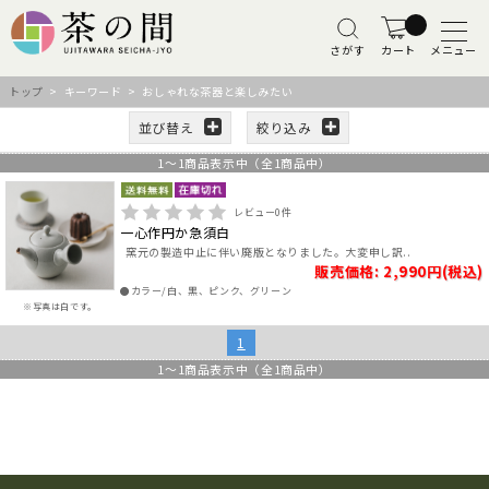
さがす
カート
メニュー
トップ
> キーワード > おしゃれな茶器と楽しみたい
並び替え
絞り込み
1
～
1
商品表示中（全
1
商品中）
レビュー
0
件
一心作円か急須白
窯元の製造中止に伴い廃版となりました。大変申し訳..
販売価格: 2,990円(税込)
●カラー/白、黒、ピンク、グリーン
※写真は白です。
1
1
～
1
商品表示中（全
1
商品中）